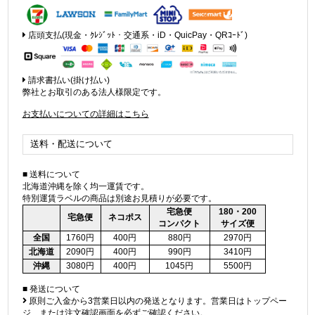
店頭支払(現金・ｸﾚｼﾞｯﾄ・交通系・iD・QuicPay・QRｺｰﾄﾞ)
請求書払い(掛け払い)
弊社とお取引のある法人様限定です。
お支払いについての詳細はこちら
送料・配送について
■ 送料について
北海道沖縄を除く均一運賃です。
特別運賃ラベルの商品は別途お見積りが必要です。
宅急便
180・200
宅急便
ネコポス
コンパクト
サイズ便
全国
1760円
400円
880円
2970円
北海道
2090円
400円
990円
3410円
沖縄
3080円
400円
1045円
5500円
■ 発送について
原則ご入金から3営業日以内の発送となります。営業日はトップペー
ジ、または注文確認画面を必ずご確認ください。