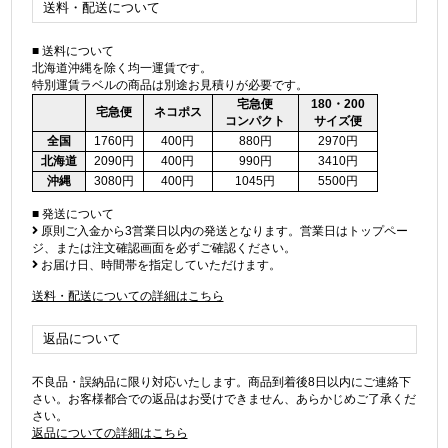
送料・配送について
■ 送料について
北海道沖縄を除く均一運賃です。
特別運賃ラベルの商品は別途お見積りが必要です。
宅急便
180・200
宅急便
ネコポス
コンパクト
サイズ便
全国
1760円
400円
880円
2970円
北海道
2090円
400円
990円
3410円
沖縄
3080円
400円
1045円
5500円
■ 発送について
原則ご入金から3営業日以内の発送となります。営業日はトップペー
ジ、または注文確認画面を必ずご確認ください。
お届け日、時間帯を指定していただけます。
送料・配送についての詳細はこちら
返品について
不良品・誤納品に限り対応いたします。商品到着後8日以内にご連絡下
さい。お客様都合での返品はお受けできません、あらかじめご了承くだ
さい。
返品についての詳細はこちら