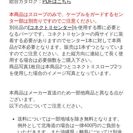
総合カタログ：
PDFはこちら
本商品はスロープのみで、ケーブルをガードするセン
ター部は別売りですのでご注意ください。
別出品の
[コネクトⅡセンター]
を使用する際に必要と
なるパーツです。コネクトⅡセンターの両サイドに装
着する必要がありますのでセンター1本に対して本商
品が2本必要となります。販売は1本ずつとなっていま
すのでご注意ください。また縦方向に連結して長く使
用する場合は必要個数をご購入下さい。
商品写真1枚目は本商品2つとコネクトⅡスロープ2つ
を使用した場合のイメージ写真となっています。
本商品はメーカー直送のため一部他商品と異なる点が
ございます。
以下の点についてご注意ください。
送料については一部地域を除き無料となります。
例外として北海道の場合は一律400円のご負担を
いただきます。また沖縄県・離島については別途