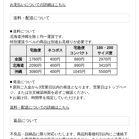
お支払いについての詳細はこちら
送料・配送について
■ 送料について
北海道沖縄を除く均一運賃です。
特別運賃ラベルの商品は別途お見積りが必要です。
宅急便
180・200
宅急便
ネコポス
コンパクト
サイズ便
全国
1760円
400円
880円
2970円
北海道
2090円
400円
990円
3410円
沖縄
3080円
400円
1045円
5500円
■ 発送について
原則ご入金から3営業日以内の発送となります。営業日はトップペー
ジ、または注文確認画面を必ずご確認ください。
お届け日、時間帯を指定していただけます。
送料・配送についての詳細はこちら
返品について
不良品・誤納品に限り対応いたします。商品到着後8日以内にご連絡下