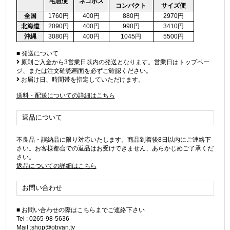
宅急便
ネコポス
コンパクト
サイズ便
全国
1760円
400円
880円
2970円
北海道
2090円
400円
990円
3410円
沖縄
3080円
400円
1045円
5500円
■ 発送について
原則ご入金から3営業日以内の発送となります。営業日はトップペー
ジ、または注文確認画面を必ずご確認ください。
お届け日、時間帯を指定していただけます。
送料・配送についての詳細はこちら
返品について
不良品・誤納品に限り対応いたします。商品到着後8日以内にご連絡下
さい。お客様都合での返品はお受けできません、あらかじめご了承くだ
さい。
返品についての詳細はこちら
お問い合わせ
■ お問い合わせの際はこちらまでご連絡下さい
Tel : 0265-98-5636
Mail :shop@obvan.tv